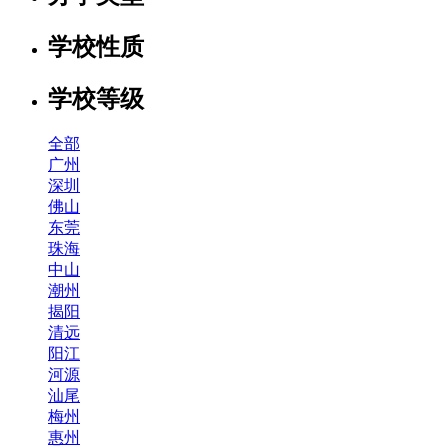
学校性质
学校等级
全部
广州
深圳
佛山
东莞
珠海
中山
潮州
揭阳
清远
阳江
河源
汕尾
梅州
惠州