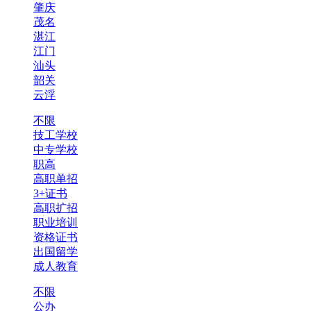
肇庆
茂名
湛江
江门
汕头
韶关
云浮
不限
技工学校
中专学校
职高
高职单招
3+证书
高职扩招
职业培训
资格证书
出国留学
成人教育
不限
公办